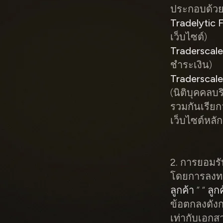
ประกอบด้วย
Tradelytic
เว็บไซต์)
Traderscal
ชำระเงิน)
Traderscale
(นิติบุคคลบ
รวมกันเรียกว
เว็บไซต์หลั
2. การยอมร
โดยการลงทะเ
ลูกค้า
” “
ลูก
ข้อตกลงดัง
เท่ากับเอกส