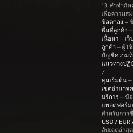
13. คำจำกั
เพื่อความสม
ข้อตกลง
– ข
พื้นที่ลูกค้า
– 
เนื้อหา
– เว็
ลูกค้า
– ผู้ใช
บัญชีความท
แนวทางปฏิบั
7
ทุนเริ่มต้น
– 
เขตอำนาจศา
บริการ
– ข้
แพลตฟอร์มก
สำหรับการซ
USD / EUR 
อัปเดตล่าสุ