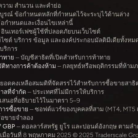
ดความ สำนวน และคำย่อ
บูรณ์ ข้อกำหนดหลักที่กำหนดไว้จะระบุไว้ด้านล่าง
้อกำหนดและเงื่อนไขเหล่านี้
อินเทอร์เฟซผู้ใช้ที่ปลอดภัยบนเว็บไซต์
บไซต์ บริการ ข้อมูล และองค์ประกอบมัลติมีเดียทั้งหม
้บริการ
้าทาย
– บัญชีสาธิตที่เปิดสำหรับการท้าทาย
ติทางการค้าต้องห้าม
– กลยุทธ์หรือพฤติกรรมที่ห้า
ยอดคงเหลือสมมติที่จัดสรรไว้สำหรับการซื้อขายสาธิ
ลที่จำกัด
– ประเทศที่ไม่มีการให้บริการ
อเสนอที่อธิบายไว้ในมาตรา 5–9
ารซื้อขาย
– ซอฟต์แวร์ของบุคคลที่สาม (MT4, MT5 เป็
ื้อขายจำลอง
/ GBP
– ดอลลาร์สหรัฐ ยูโร และปอนด์อังกฤษ ตามลำ
ดเมื่อวันที่ 8 พฤษภาคม 2025 © 2025 Traderscale G