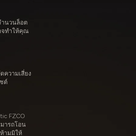
 จำนวนล็อต
าจทำให้คุณ
ัดความเสี่ยง
ซต์
ytic FZCO
่สามารถโอน
ห้ามมิให้