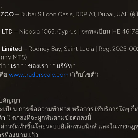
:
 FZCO
– Dubai Silicon Oasis, DDP A1, Dubai, UAE (ผู้
e LTD
– Nicosia 1065, Cyprus | จดทะเบียน HE 4617
 Limited
– Rodney Bay, Saint Lucia | Reg. 2025-0
ริการ MT5)
่า “
เรา
” “
ของเรา
” “
บริษัท
”
กคือ
www.traderscale.com
(“เว็บไซต์”)
ับสัญญา
บียน การซื้อความท้าทาย หรือการใช้บริการใดๆ ก็ต
ค้า
”) ตกลงที่จะผูกพันตามข้อตกลงนี้
กล่าวจัดทำขึ้นโดยระบบอิเล็กทรอนิกส์ และในทางกฎ
ารที่ลงนามแล้ว