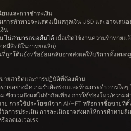
เนียมและการชำระเงิน
ยมการท้าทายจะแสดงเป็นสกุลเงิน USD และอาจเสนอสกุ
เงิน
ยม
ไม่สามารถขอคืนได้
เมื่อเปิดใช้งานความท้าทายแล้
ิโภคมีสิทธิในการยกเลิก)
ที่ถูกโต้แย้งหรือย้อนกลับอาจส่งผลให้บริการทั้งหมดถู
อขายสาธิตและการปฏิบัติที่ต้องห้าม
ซื้อขายอย่างมีความรับผิดชอบและห้ามกระทำ
การใดๆ 
าม
ซึ่งรวมถึงแต่ไม่จำกัดเพียง การใช้ช่องโหว่/ความล่
าย การใช้ประโยชน์จาก AI/HFT หรือการซื้อขายที่ตั
ชี้วัดการประเมิน การละเมิดอาจส่งผลให้การท้าทายล้
 หรือลดเลเวอเรจ