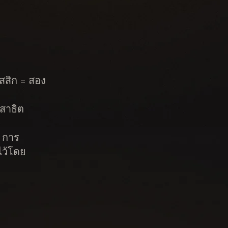
สิก = สอง
สาธิต
 การ
ไว้โดย