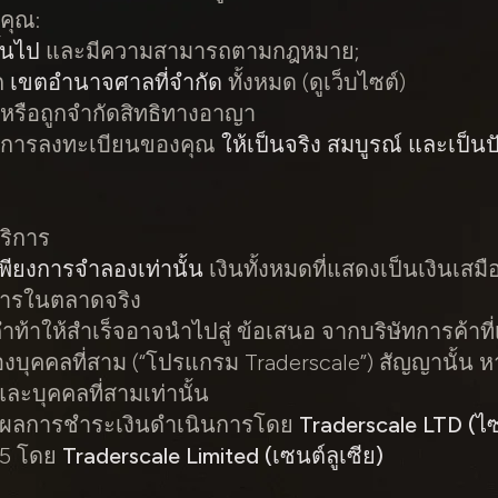
าคุณ:
ึ้นไป
และมีความสามารถตามกฎหมาย;
ก
เขตอำนาจศาลที่จำกัด
ทั้งหมด (ดูเว็บไซต์)
หรือถูกจำกัดสิทธิทางอาญา
ูลการลงทะเบียนของคุณ
ให้เป็นจริง สมบูรณ์ และเป็นป
ริการ
เพียงการจำลองเท่านั้น
เงินทั้งหมดที่แสดงเป็นเงินเสม
ารในตลาดจริง
ท้าให้สำเร็จอาจนำไปสู่
ข้อเสนอ
จากบริษัทการค้าที่
องบุคคลที่สาม (“โปรแกรม Traderscale”) สัญญานั้น หา
ละบุคคลที่สามเท่านั้น
ผลการชำระเงินดำเนินการโดย
Traderscale LTD (ไซ
T5 โดย
Traderscale Limited (เซนต์ลูเซีย)