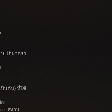
ด
มภายใต้มาตรา
ต
นต้น) ที่ใช้
ดับ
roup สงวน