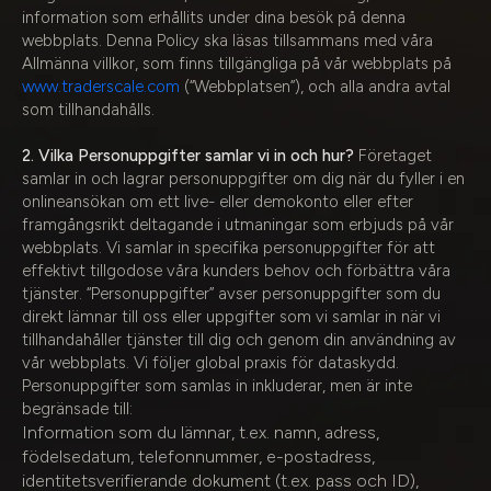
information som erhållits under dina besök på denna
webbplats. Denna Policy ska läsas tillsammans med våra
Allmänna villkor, som finns tillgängliga på vår webbplats på
www.traderscale.com
(“Webbplatsen”), och alla andra avtal
som tillhandahålls.
2. Vilka Personuppgifter samlar vi in och hur?
Företaget
samlar in och lagrar personuppgifter om dig när du fyller i en
onlineansökan om ett live- eller demokonto eller efter
framgångsrikt deltagande i utmaningar som erbjuds på vår
webbplats. Vi samlar in specifika personuppgifter för att
effektivt tillgodose våra kunders behov och förbättra våra
tjänster. “Personuppgifter” avser personuppgifter som du
direkt lämnar till oss eller uppgifter som vi samlar in när vi
tillhandahåller tjänster till dig och genom din användning av
vår webbplats. Vi följer global praxis för dataskydd.
Personuppgifter som samlas in inkluderar, men är inte
begränsade till:
Information som du lämnar, t.ex. namn, adress,
födelsedatum, telefonnummer, e-postadress,
identitetsverifierande dokument (t.ex. pass och ID),