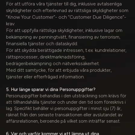
För att utföra våra tjänster till dig, inklusive avtalsenliga
skyldigheter och efterlevnad av rättsliga skyldigheter som
“Know Your Customer”- och “Customer Due Diligence”-
krav.
För att uppfylla rättsliga skyldigheter, inklusive lagar om
bekämpning av penningtvätt, finansiering av terrorism,
finansiella tjänster och dataskydd.
För att skydda berättigade intressen, t.ex. kundrelationer,
rättsprocesser, direktmarknadsföring,
bedrägeribekämpning och nätverkssäkerhet.
Med ditt samtycke, för att erbjuda våra produkter,
tjänster eller efterfrågad information.
5. Hur länge sparar vi dina Personuppgifter?
Personuppgifter behandlas i den utsträckning som krävs för
att tillhandahålla tjänster och under den tid som föreskrivs i
lag. Specifikt behåller vi personuppgifter i minst sju (7) år,
räknat från den senaste transaktionen eller avslutandet av
affärsrelationen, beroende på vilket som inträffar senast.
6. Var och varför kommer vi att lämna ut dina