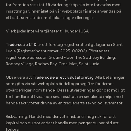
för framtida resultat. Utvärderingsköp ska inte förväxlas med
insättningar. Innehållet på vår webbplats får inte användas på
ett sätt som strider mot lokala lagar eller regler.
Vi erbjuder inte våra tjänster till kunder i USA.
Traderscale LTD
är ett företag registrerat enligt lagarna i Saint
Lucia (Registreringsnummer: 2025-00202). Företagets
registrerade adress är: Ground Floor, The Sotheby Building,
Rodney Village, Rodney Bay, Gros-Islet, Saint Lucia.
Observera att
Traderscale är ett valutaföretag
. Alla betalningar
som görs via vår webbplats är deltagaravgifter för demo-
utvärderingar inom handel. Dessa utvärderingar gör det möjligt
för handlare att visa upp sina resultat i en simulerad miljö, med
handelsaktiviteter drivna av en tredjeparts teknologileverantör.
Riskvarning: Handel med derivat innebär en hög risk för ditt
kapital och du bör endast handla med pengar du har råd att
förlora.