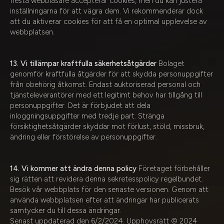
flesta webbläsare accepterar cookies, men du kan justera
inställningarna för att vägra dem. Vi rekommenderar dock
att du aktiverar cookies för att få en optimal upplevelse av
webbplatsen.
13. Vi tillämpar kraftfulla säkerhetsåtgärder
Bolaget
genomför kraftfulla åtgärder för att skydda personuppgifter
från obehörig åtkomst. Endast auktoriserad personal och
tjänsteleverantörer med ett legitimt behov har tillgång till
personuppgifter. Det är förbjudet att dela
inloggningsuppgifter med tredje part. Stränga
försiktighetsåtgärder skyddar mot förlust, stöld, missbruk,
ändring eller förstörelse av personuppgifter.
14. Vi kommer att ändra denna policy
Företaget förbehåller
sig rätten att revidera denna sekretesspolicy regelbundet.
Besök vår webbplats för den senaste versionen. Genom att
använda webbplatsen efter att ändringar har publicerats
samtycker du till dessa ändringar.
Senast uppdaterad den 6/2/2024. Upphovsrätt © 2024