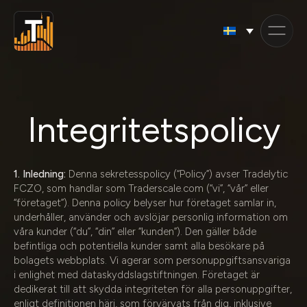
Skip
to
content
Integritetspolicy
1. Inledning:
Denna sekretesspolicy (“Policy”) avser Tradelytic
FCZO, som handlar som Traderscale.com (“vi”, “vår” eller
“företaget”). Denna policy belyser hur företaget samlar in,
underhåller, använder och avslöjar personlig information om
våra kunder (“du”, “din” eller “kunden”). Den gäller både
befintliga och potentiella kunder samt alla besökare på
bolagets webbplats. Vi agerar som personuppgiftsansvariga
i enlighet med dataskyddslagstiftningen. Företaget är
dedikerat till att skydda integriteten för alla personuppgifter,
enligt definitionen häri, som förvärvats från dig, inklusive