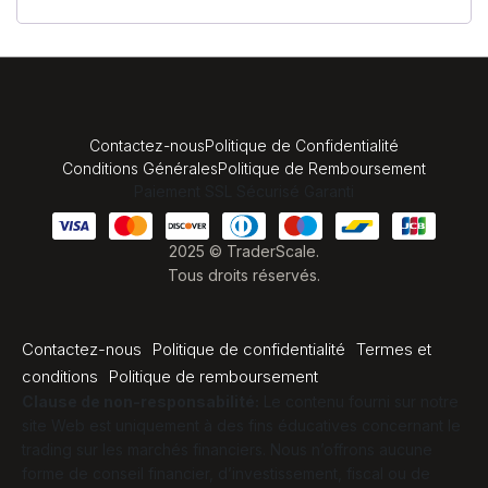
Contactez-nous
Politique de Confidentialité
Conditions Générales
Politique de Remboursement
Paiement SSL Sécurisé Garanti
2025 © TraderScale.
Tous droits réservés.
Contactez-nous
Politique de confidentialité
Termes et
conditions
Politique de remboursement
Clause de non-responsabilité:
Le contenu fourni sur notre
site Web est uniquement à des fins éducatives concernant le
trading sur les marchés financiers. Nous n’offrons aucune
forme de conseil financier, d’investissement, fiscal ou de