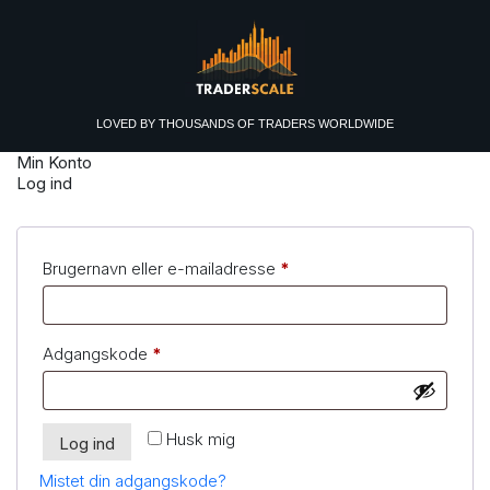
LOVED BY
THOUSANDS
OF TRADERS WORLDWIDE
Min Konto
Log ind
Påkrævet
Brugernavn eller e-mailadresse
*
Påkrævet
Adgangskode
*
Husk mig
Log ind
Mistet din adgangskode?